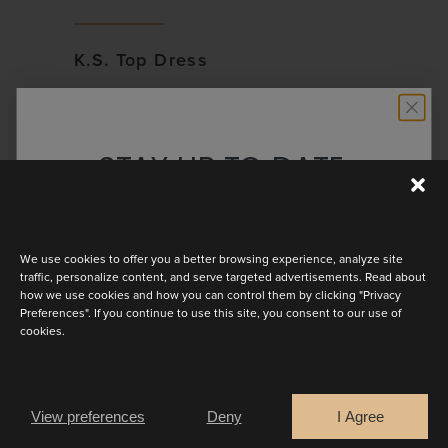
K.S. Top Dress
Hauptstraße 9A
63849 Leidersbach
STAY UP TO DATE
T: +49 602 863 66
Discover the latest collection
We use cookies to offer you a better browsing experience, analyze site
Liebeleih Brautmoden
traffic, personalize content, and serve targeted advertisements. Read about
how we use cookies and how you can control them by clicking "Privacy
Preferences". If you continue to use this site, you consent to our use of
Winterstraße 9
cookies.
81543
Are you a
München
T: +49 176 477 120 97
Bride
Retailer
View preferences
Deny
I Agree
CONTINUE