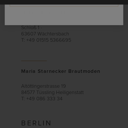
Lieben Achten Ehren
Schloß 1 ·
63607 Wächtersbach
T: +49 01515 5366695
Maria Starnecker Brautmoden
Altöttingerstrasse 19
84577 Tüssling Heiligenstatt
T: +49 086 333 34
BERLIN