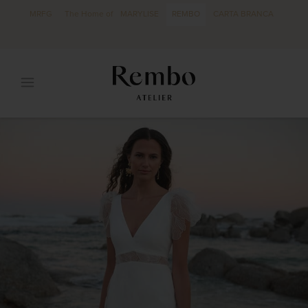
MRFG
The Home of
MARYLISE
REMBO
CARTA BRANCA